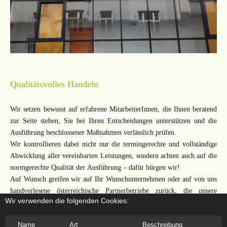
Qualitätsvolles Handeln
Wir setzen bewusst auf erfahrene MitarbeiterInnen, die Ihnen beratend
zur Seite stehen, Sie bei Ihren Entscheidungen unterstützen und die
Ausführung beschlossener Maßnahmen verlässlich prüfen.
Wir kontrollieren dabei nicht nur die termingerechte und vollständige
Abwicklung aller vereinbarten Leistungen, sondern achten auch auf die
normgerechte Qualität der Ausführung – dafür bürgen wir!
Auf Wunsch greifen wir auf Ihr Wunschunternehmen oder auf von uns
handverlesene österreichische Partnerbetriebe zurück, die unsere
Wir verwenden die folgenden Cookies:
Qualitätsstandards erfüllen. Dies kommt Ihnen mehrfach zugute – beim
Preis/Leistungsverhältnis und bei der Nachhaltigkeit der Ausführung.
Name
Art
Beschreibung